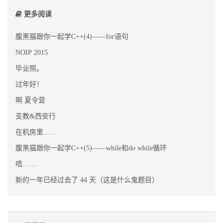
更多阅读
腹黑猫跟你一起学C++(4)——for语句
NOIP 2015
毕业照。
过年好！
啊 夏令营
支教&西安行
在机房里……
腹黑猫跟你一起学C++(5)——while和do while循环
唔……
新的一年已经过去了 44 天（这是什么鬼题目）