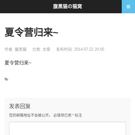
腹黑猫の猫窝
夏令营归来~
作者: 腹黑猫
分类:
文章
发布时间: 2014-07-22 20:05
夏令营归来~
发表回复
您的邮箱地址不会被公开。
必填项已用
*
标注